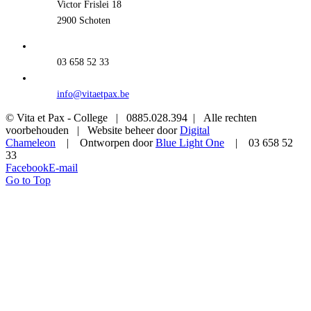
Victor Frislei 18
2900 Schoten
03 658 52 33
info@vitaetpax.be
© Vita et Pax - College | 0885.028.394 | Alle rechten
voorbehouden | Website beheer door
Digital
Chameleon
| Ontworpen door
Blue Light One
| 03 658 52
33
Facebook
E-mail
Go to Top